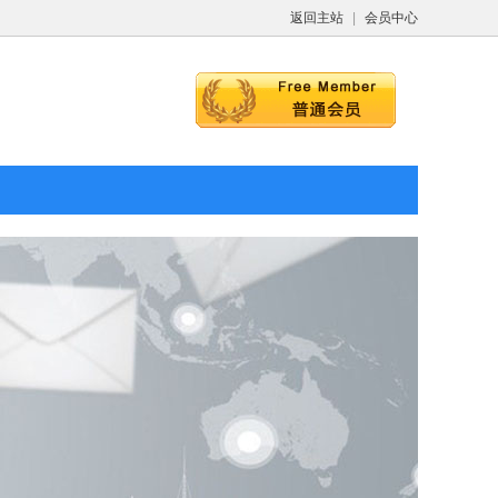
返回主站
|
会员中心