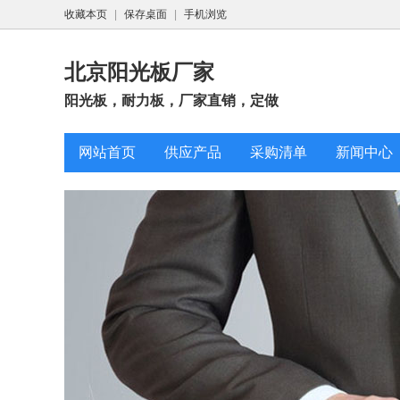
收藏本页
|
保存桌面
|
手机浏览
北京阳光板厂家
阳光板，耐力板，厂家直销，定做
网站首页
供应产品
采购清单
新闻中心