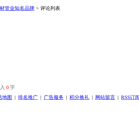
R管材管业知名品牌
>
评论列表
输入
0
字
站地图
|
排名推广
|
广告服务
|
积分换礼
|
网站留言
|
RSS订