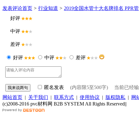
发表评论
首页
>
行业知道
>
2019全国水管十大名牌排名 PP
好评
中评
差评
好评
中评
差评
匿名发表
(内容限5至500字) 当前已经
网站首页
|
关于我们
|
联系方式
|
使用协议
|
版权隐私
|
网
(c)2008-2016 pvc材料网 B2B SYSTEM All Rights Reserved|
|