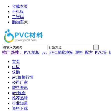
收藏本页
手机版
二维码
购物车
(
0
)
推广
热搜：
PVC地板
pvc
PVC塑胶地板
塑料
配方
PVC管
首页
供应
求购
pvc价格行情
公司厂家
塑料资讯
pvc展会
推荐品牌
行业知道
资料下载