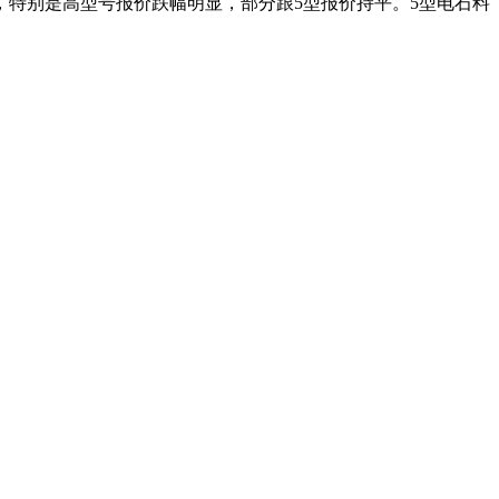
特别是高型号报价跌幅明显，部分跟5型报价持平。5型电石料