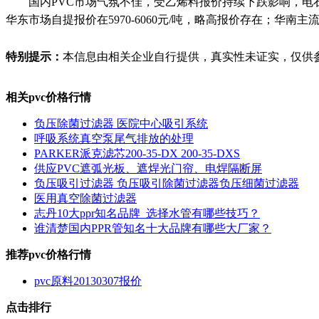
国内PVC市场气氛不佳，受乙烯料报价持续下跌影响，电石
华东市场自提报价在5970-6060元/吨，略高报价存在；华南主流
特别提示：
本信息由相关企业自行提供，真实性未证实，仅供
相关pvc价格行情
负压除菌过滤器 医院中心吸引系统
呼吸系统真空泵尾气排放的处理
PARKER派克滤芯200-35-DX 200-35-DXS
供应PVC遮弧光板、遮焊光门帘、电焊隔断屏
负压吸引过滤器 负压吸引除菌过滤器负压细菌过滤器
医用真空除菌过滤器
志丹10大ppr知名品牌_选择水管有哪些技巧？
谁清楚国内PPR管知名十大品牌有哪些大厂家？
推荐pvc价格行情
pvc原料20130307报价
点击排行