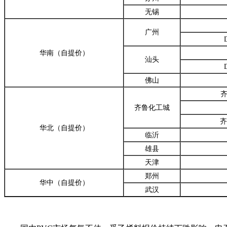
无锡
广州
华南（自提价）
汕头
佛山
齐
齐鲁化工城
齐
华北（自提价）
临沂
雄县
天津
郑州
华中（自提价）
武汉