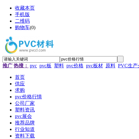
收藏本页
手机版
二维码
购物车
(
0
)
推广
热搜：
pvc
pvc板
塑料
pvc价格
pvc板材
原料
PVC生
首页
供应
求购
pvc价格行情
公司厂家
塑料资讯
pvc展会
推荐品牌
行业知道
资料下载