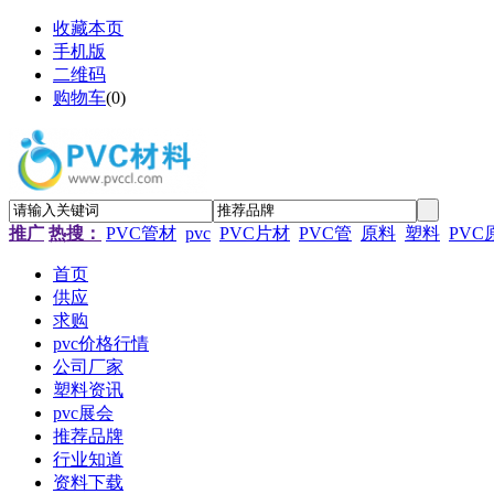
收藏本页
手机版
二维码
购物车
(
0
)
推广
热搜：
PVC管材
pvc
PVC片材
PVC管
原料
塑料
PVC
首页
供应
求购
pvc价格行情
公司厂家
塑料资讯
pvc展会
推荐品牌
行业知道
资料下载