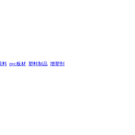
原料
pvc板材
塑料制品
增塑剂