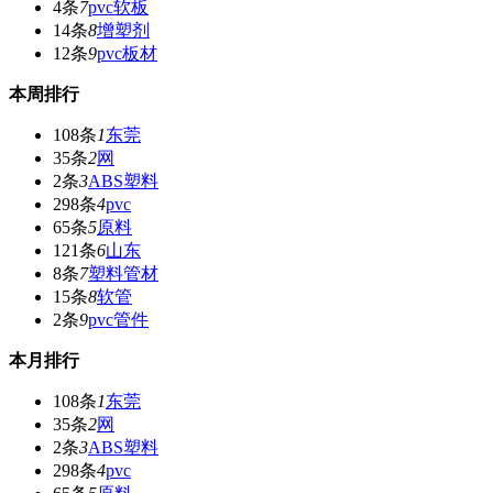
4条
7
pvc软板
14条
8
增塑剂
12条
9
pvc板材
本周排行
108条
1
东莞
35条
2
网
2条
3
ABS塑料
298条
4
pvc
65条
5
原料
121条
6
山东
8条
7
塑料管材
15条
8
软管
2条
9
pvc管件
本月排行
108条
1
东莞
35条
2
网
2条
3
ABS塑料
298条
4
pvc