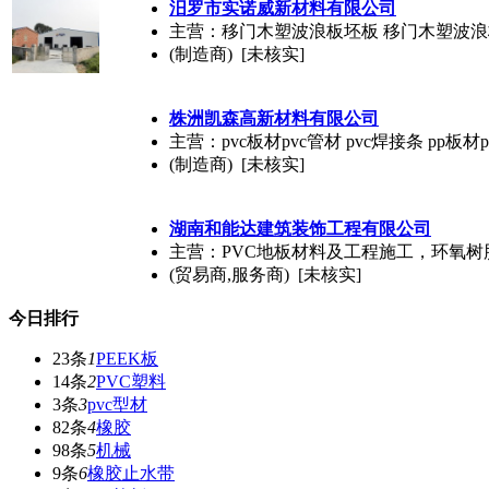
汨罗市实诺威新材料有限公司
主营：移门木塑波浪板坯板 移门木塑波浪
(制造商) [未核实]
株洲凯森高新材料有限公司
主营：pvc板材pvc管材 pvc焊接条 pp板材
(制造商) [未核实]
湖南和能达建筑装饰工程有限公司
主营：PVC地板材料及工程施工，环氧
(贸易商,服务商) [未核实]
今日排行
23条
1
PEEK板
14条
2
PVC塑料
3条
3
pvc型材
82条
4
橡胶
98条
5
机械
9条
6
橡胶止水带