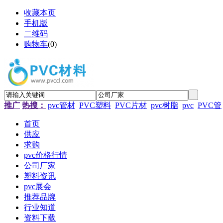
收藏本页
手机版
二维码
购物车
(
0
)
推广
热搜：
pvc管材
PVC塑料
PVC片材
pvc树脂
pvc
PVC管
首页
供应
求购
pvc价格行情
公司厂家
塑料资讯
pvc展会
推荐品牌
行业知道
资料下载