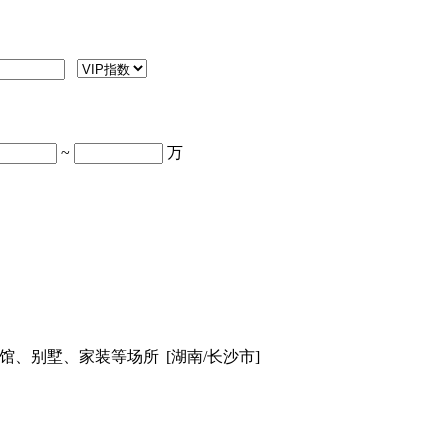
~
万
宾馆、别墅、家装等场所
[湖南/长沙市]