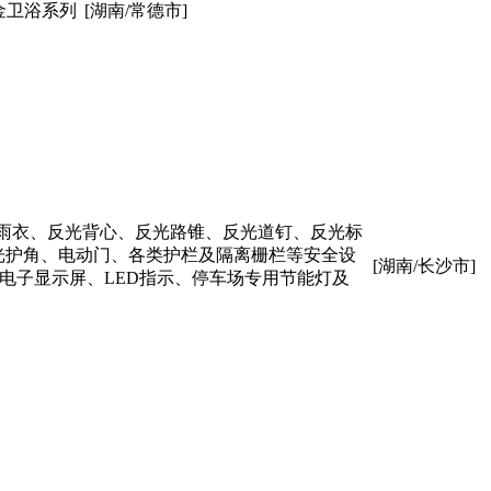
金卫浴系列
[湖南/常德市]
光雨衣、反光背心、反光路锥、反光道钉、反光标
光护角、电动门、各类护栏及隔离栅栏等安全设
[湖南/长沙市]
电子显示屏、LED指示、停车场专用节能灯及