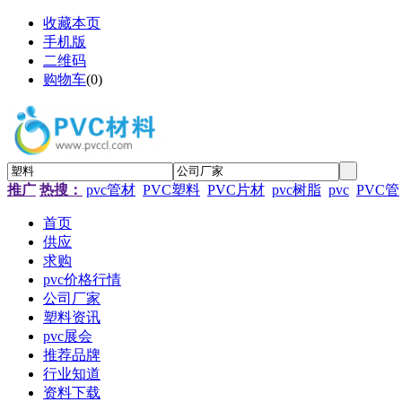
收藏本页
手机版
二维码
购物车
(
0
)
推广
热搜：
pvc管材
PVC塑料
PVC片材
pvc树脂
pvc
PVC管
首页
供应
求购
pvc价格行情
公司厂家
塑料资讯
pvc展会
推荐品牌
行业知道
资料下载