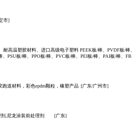
定市]
温塑胶材料、进口高级电子塑料 PEEK板/棒、PVDF板/棒、PTF
棒、PSU板/棒、PPO板/棒、PVC板/棒、PEI板/棒、PAI板/棒、F
胶跑道材料，彩色epdm颗粒，橡塑产品
[广东/广州市]
理剂,尼龙涂装前处理剂
[广东]