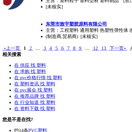
主营：塑料粒子 塑料型材 塑料制品
[浙
[未核实]
东莞市致宇塑胶原料有限公司
主营：工程塑料 通用塑料 热塑性弹性体 
(制造商,贸易商) [未核实]
«上一页
1
2
…
3
4
5
6
7
8
9
…
12
13
下一页»
相关搜索
在
供应
找 塑料
在
求购
找 塑料
在
pvc价格行情
找 塑料
在
塑料资讯
找 塑料
在
pvc展会
找 塑料
在
推荐品牌
找 塑料
在
行业知道
找 塑料
在
资料下载
找 塑料
您是不是在找?
约14条
PVC塑料