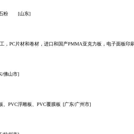
石粉
[山东]
工，PC片材和卷材，进口和国产PMMA亚克力板，电子面板印
东/佛山市]
板、PVC浮雕板、PVC覆膜板
[广东/广州市]