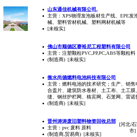
山东通佳机械有限公司.
主营：XPS物理发泡板材生产线、EPE
械、塑料管材机械、塑料网材机械等
[未核实]
佛山市顺德区赛裕尼工程
塑料
有限公司
主营：注塑颗粒PVC,PP,PC,ABS等颗粒料
(制造商) [未核实]
衡水尚德燃料电池科技有限公司
主营：燃料电池的技术研究；生产、销售电
合盖片、建筑防水卷材、土工布、土工膜
缝、钢丝护栏网、格宾网、石笼网、雷诺
(制造商) [未核实]
晋州涛涛废旧
塑料
物资回收总部
[河北/
主营：pvc 废料 原料
市]
(制造商,贸易商) [未核实]