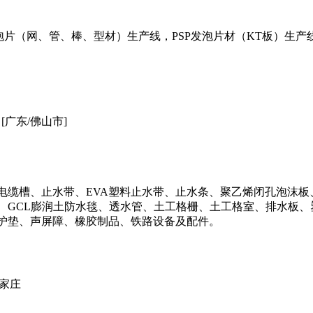
发泡片（网、管、棒、型材）生产线，PSP发泡片材（KT板）生
[广东/佛山市]
缆槽、止水带、EVA塑料止水带、止水条、聚乙烯闭孔泡沫板、
、GCL膨润土防水毯、透水管、土工格栅、土工格室、排水板、
护垫、声屏障、橡胶制品、铁路设备及配件。
石家庄