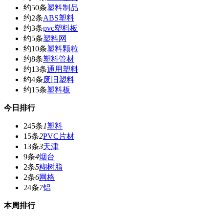
约50条
塑料制品
约2条
ABS塑料
约3条
pvc塑料板
约5条
塑料网
约10条
塑料颗粒
约8条
塑料管材
约13条
通用塑料
约4条
废旧塑料
约15条
塑料板
今日排行
245条
1
塑料
15条
2
PVC片材
13条
3
天津
9条
4
烟台
2条
5
糊树脂
2条
6
网格
24条
7
铝
本周排行