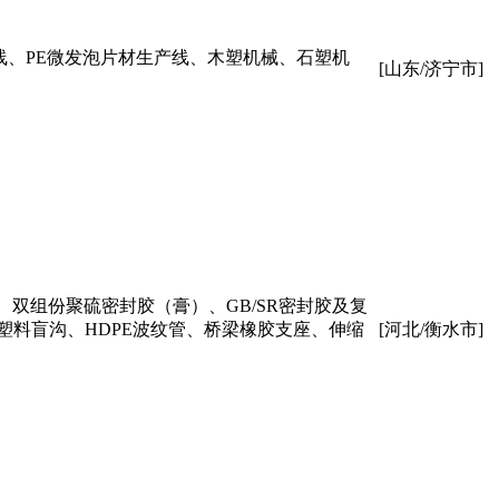
产线、PE微发泡片材生产线、木塑机械、石塑机
[山东/济宁市]
双组份聚硫密封胶（膏）、GB/SR密封胶及复
塑料盲沟、HDPE波纹管、桥梁橡胶支座、伸缩
[河北/衡水市]