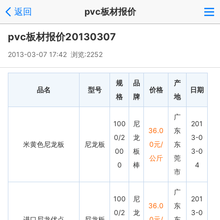
返回
pvc板材报价
pvc板材报价20130307
2013-03-07 17:42 浏览:
2252
规
品
产
品名
型号
价格
日期
格
牌
地
广
100
尼
201
36.0
东
0/2
龙
3-0
米黄色尼龙板
尼龙板
0元/
东
00
板
3-0
公斤
莞
0
棒
4
市
广
100
尼
201
36.0
东
0/2
龙
3-0
进口尼龙优点
尼龙板
0元/
东