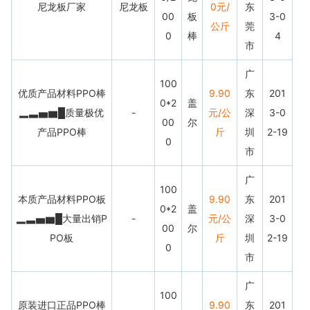
尼龙板厂家
尼龙板
0元/
东
00
板
3-0
公斤
莞
0
棒
4
市
广
100
优质产品材料PPO棒
9.90
东
201
0*2
盖
▂▃▅▆█质量极优
-
元/公
深
3-0
00
尔
产品PPO棒
斤
圳
2-19
0
市
广
100
本质产品材料PPO板
9.90
东
201
0*2
盖
▂▃▅▆█大量出销P
-
元/公
深
3-0
00
尔
PO板
斤
圳
2-19
0
市
广
100
原装进口正品PPO棒
9.90
东
201