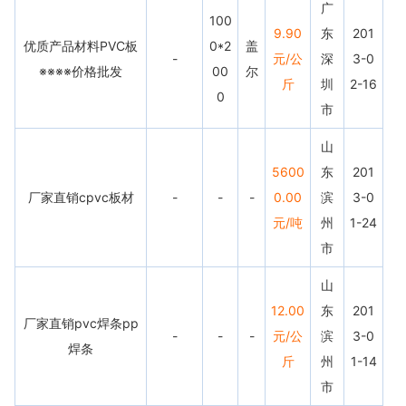
广
100
9.90
东
201
优质产品材料PVC板
0*2
盖
-
元/公
深
3-0
※※※※价格批发
00
尔
斤
圳
2-16
0
市
山
5600
东
201
厂家直销cpvc板材
-
-
-
0.00
滨
3-0
元/吨
州
1-24
市
山
12.00
东
201
厂家直销pvc焊条pp
-
-
-
元/公
滨
3-0
焊条
斤
州
1-14
市