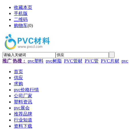
收藏本页
手机版
二维码
购物车
(
0
)
推广
热搜：
pvc塑料
pvc树脂
PVC管材
PVC管
PVC片材
pvc
首页
供应
求购
pvc价格行情
公司厂家
塑料资讯
pvc展会
推荐品牌
行业知道
资料下载