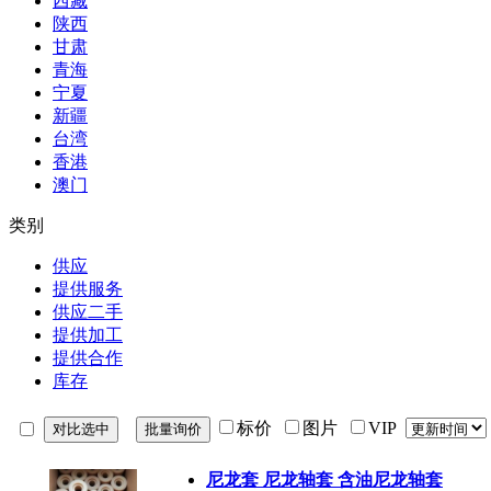
西藏
陕西
甘肃
青海
宁夏
新疆
台湾
香港
澳门
类别
供应
提供服务
供应二手
提供加工
提供合作
库存
标价
图片
VIP
尼龙套 尼龙轴套 含油尼龙轴套