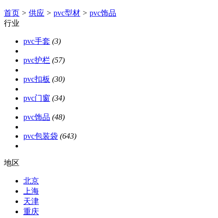
首页
>
供应
>
pvc型材
>
pvc饰品
行业
pvc手套
(3)
pvc护栏
(57)
pvc扣板
(30)
pvc门窗
(34)
pvc饰品
(48)
pvc包装袋
(643)
地区
北京
上海
天津
重庆