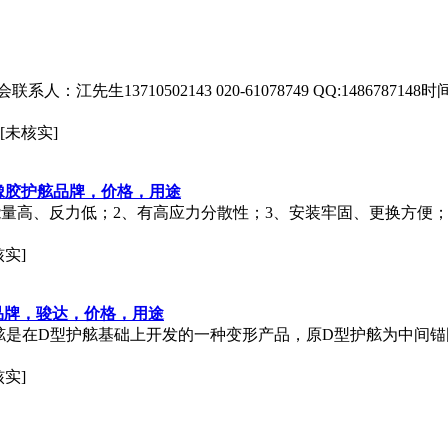
：江先生13710502143 020-61078749 QQ:148678714
[未核实]
橡胶护舷品牌，价格，用途
反力低；2、有高应力分散性；3、安装牢固、更换方便；Features:High
核实]
品牌，骏达，价格，用途
护舷是在D型护舷基础上开发的一种变形产品，原D型护舷为中间
核实]