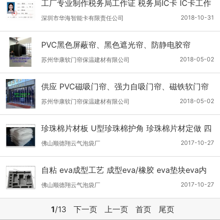
工厂专业制作税务局工作证 税务局IC卡 IC卡工作
证
2018-10-31
深圳市华海智能卡有限责任公司
PVC黑色屏蔽帘、黑色遮光帘、防静电胶帘
2018-05-02
苏州华康软门帘保温建材有限公司
供应 PVC磁吸门帘、强力自吸门帘、磁铁软门帘
2018-05-02
苏州华康软门帘保温建材有限公司
珍珠棉片材板 U型珍珠棉护角 珍珠棉片材定做 四
川珍珠棉护角
2017-10-27
佛山顺德翔云气泡袋厂
自粘 eva成型工艺 成型eva/橡胶 eva垫块eva内
衬
2017-10-27
佛山顺德翔云气泡袋厂
1
/13
下一页
上一页
首页
尾页