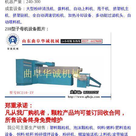
机器产量：
240-300
成套设备：
大型粉碎清洗机、拨料机、自动上料机、甩干机、挤塑机主
机、挤塑副机、全自动调速切粒机、加热冷却设备、多动能过滤机头、自
动喂料机。
型子母机设备图片：
210
郑重承诺：
凡从我厂购机者，颗粒产品均可签订回收合同，
所售设备终身免费维护
我公司主要生产销售：
塑料颗粒机、泡沫颗粒机、饲料
燃料
肥料造粒
/
/
设备、饲料
秸秆
粉碎搅拌设备、粉碎机、螺旋输送机
上料机
皮带输送
/
/
/
/