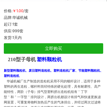
价格:
￥1.00
/套
品牌:华诚机械
起订:1套
供应:999套
发货:1天内
立即购买
210型子母机
塑料颗粒机
新型塑料颗粒机、废旧塑料造粒机、塑料造粒机厂家、节能塑料颗粒机、
塑料造粒机
华诚机械厂生产制造的
造粒机采用不同的螺杆设计，适用于多种
塑料的再生造粒，螺杆料筒经特殊的硬化处理，具有耐磨性、高产
能特性，两阶（子母）排气型塑料挤出造粒机组有 "
丁字
型
"
和
"
一字型
"
排列设计，两挤出机都设计有排气和快速更换滤
网装置，可重复将物料加热后产生的气体排出，并经过两次过滤将