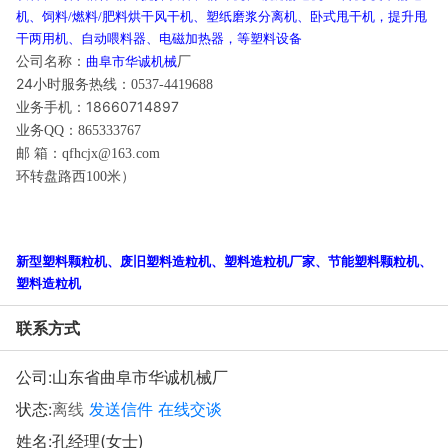
机、饲料
燃料
肥料烘干风干机、塑纸磨浆分离机、卧式甩干机，提升甩
/
/
干两用机、自动喂料器、电磁加热器，等塑料设备
公司名称：
厂
曲阜市华诚机械
24
小时服务热线：
0537-4419688
业务手机：
18660714897
业务
QQ
：
865333767
邮 箱：
qfhcjx@163.com
环转盘路西
米）
100
新型塑料颗粒机、废旧塑料造粒机、塑料造粒机厂家、节能塑料颗粒机、
塑料造粒机
联系方式
公司:
山东省曲阜市华诚机械厂
状态:
离线
发送信件
在线交谈
姓名:孔经理(女士)