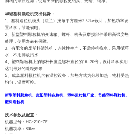
物料的杂质过滤，使造出来的颗粒更结实、光滑、纯净。
华诚塑料颗粒机突出优势：
1、
塑料造粒机模头（法兰）按每平方厘米
2.52kw
设计，加热功率设
置科学，节能省电。
2、
新型塑料颗粒机的变速箱、螺杆、机头及磨损部件采用高强度热
处理，使用寿命有保障。
，
3、
有配套的废塑料清洗机，连续性生产，不需停机换水
采用循环
水，不用排放污水
4、
塑料颗粒机上的螺杆长度是螺杆直径的
16--20
倍，设计科学实用
达到最好的造粒效果
5
、成套塑料颗粒机含有温控设备，加热方式为分段加热，物料受热
均匀，温度可控。
新型塑料颗粒机、废旧塑料造粒机、塑料造粒机厂家、节能塑料颗粒机、
塑料造粒机
技术参数及配置
：
机器型号：
HC-210-ZF
机器功率：
80kw