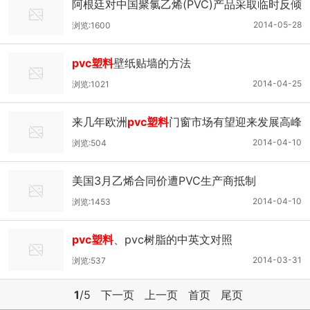
阿根廷对中国聚氯乙烯(PVC)产品采取临时反倾
销措施始末
2014-05-28
浏览:1600
pvc塑料
壁纸贴墙的方法
2014-04-25
浏览:1021
来几年欧洲
pvc塑料
门窗市场有望迎来发展高峰
期
2014-04-10
浏览:504
美国3月乙烯合同价遭PVC生产商抵制
2014-04-10
浏览:1453
pvc塑料
、pvc树脂的中英文对照
2014-03-31
浏览:537
1
/5
下一页
上一页
首页
尾页